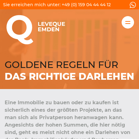
Sie erreichen mich unter:
+49 (0) 159 04 44 44 12
FINANZIERUNG
RECHNER
GOLDENE REGELN FÜR
RATGEBER / TIPPS
DAS RICHTIGE DARLEHEN
ÜBER MICH
KONTAKT
Eine Immobilie zu bauen oder zu kaufen ist
sicherlich eines der größten Projekte, an das
man sich als Privatperson heranwagen kann.
Angesichts der hohen Summen, die hier nötig
ANGEBOT
sind, geht es meist nicht ohne ein Darlehen von