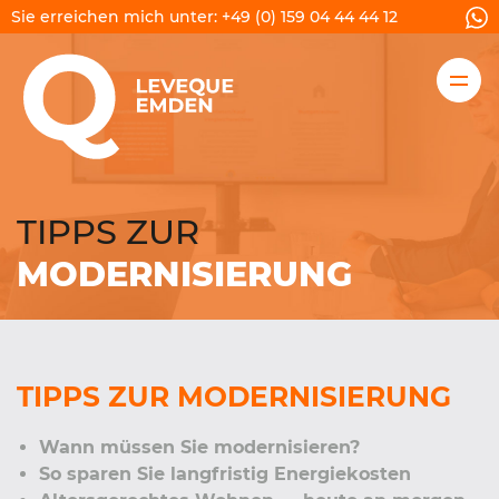
Sie erreichen mich unter:
+49 (0) 159 04 44 44 12
FINANZIERUNG
RECHNER
TIPPS ZUR
RATGEBER / TIPPS
MODERNISIERUNG
ÜBER MICH
KONTAKT
TIPPS ZUR MODERNISIERUNG
Wann müssen Sie modernisieren?
ANGEBOT
So sparen Sie langfristig Energiekosten