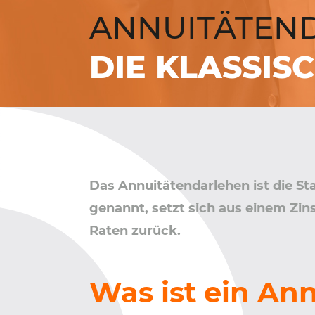
ANNUITÄTEN­
DIE KLASSIS
Das Annuitätendarlehen ist die S
genannt, setzt sich aus einem Zin
Raten zurück.
Was ist ein An