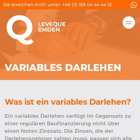
Sie erreichen mich unter:
+49 (0) 159 04 44 44 12
FINANZIERUNG
RECHNER
VARIABLES DARLEHEN
RATGEBER / TIPPS
ÜBER MICH
Was ist ein variables Darlehen?
KONTAKT
Ein variables Darlehen verfügt im Gegensatz zu
einer regulären Baufinanzierung nicht über
ANGEBOT
einen festen Zinssatz. Die Zinsen, die der
Darlehensnehmer zahlen muss, passen sich alle